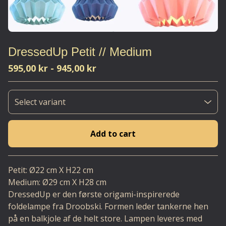
DressedUp Petit // Medium
595,00
kr
-
945,00
kr
Add to cart
Go to cart
Petit: Ø22 cm X H22 cm
Medium: Ø29 cm X H28 cm
DressedUp er den første origami-inspirerede
foldelampe fra Droobski. Formen leder tankerne hen
på en balkjole af de helt store. Lampen leveres med