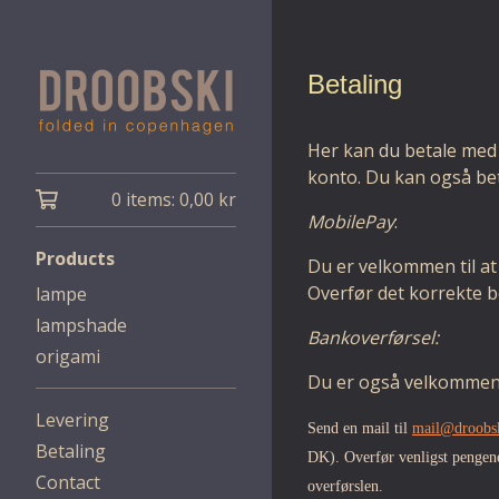
Betaling
Her kan du betale med
konto. Du kan også bet
0 items:
0,00
kr
MobilePay
:
Products
Du er velkommen til a
Overfør det korrekte 
lampe
lampshade
Bankoverførsel:
origami
Du er også velkommen 
Levering
Send en mail til
mail@droobs
Betaling
DK). Overfør venligst pengen
Contact
overførslen.