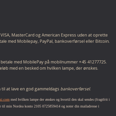
 VISA, MasterCard og American Express uden at oprette
ale med Mobilepay, PayPal, bankoverførsel eller Bitcoin.
t betale med MobilePay på mobilnummer +45 41277725.
beløb med en besked om hvilken lampe, der ønskes.
til at lave en god gammeldags
bankoverførsel
.
ki.com
med hvilken lampe der ønskes og hvortil den skal sendes (fragtfrit i
e til min Nordea konto 2105 0725859414 og noter din mailadresse i