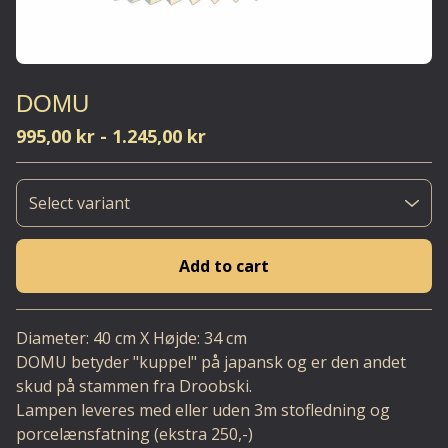
DOMU
995,00
kr
-
1.245,00
kr
Add to cart
Go to cart
Diameter: 40 cm X Højde: 34 cm
DOMU betyder "kuppel" på japansk og er den andet
skud på stammen fra Droobski.
Lampen leveres med eller uden 3m stofledning og
porcelænsfatning (ekstra 250,-)